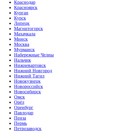
Краснодар
Красноярск
Курган
Курск
Липецк
Магнитогорск
Махачкала
Минск
Москва
Мурманск
Набережные Челны
Нальчик
Нижневартовск
Нижний Новгород
Нижний Тагил
Новокузнецк
Новороссийск
Новосибирск
Омск
Орёл
Оренбург
Павлодар
Пенза
Пермь
Петрозаводск