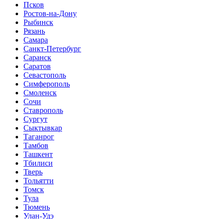
Псков
Ростов-на-Дону
Рыбинск
Рязань
Самара
Санкт-Петербург
Саранск
Саратов
Севастополь
Симферополь
Смоленск
Сочи
Ставрополь
Сургут
Сыктывкар
Таганрог
Тамбов
Ташкент
Тбилиси
Тверь
Тольятти
Томск
Тула
Тюмень
Улан-Удэ