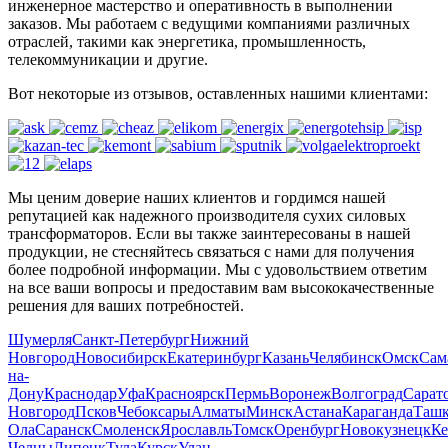
инженерное мастерство и оперативность в выполнении
заказов. Мы работаем с ведущими компаниями различных
отраслей, такими как энергетика, промышленность,
телекоммуникации и другие.
Вот некоторые из отзывов, оставленных нашими клиентами:
Мы ценим доверие наших клиентов и гордимся нашей
репутацией как надежного производителя сухих силовых
трансформаторов. Если вы также заинтересованы в нашей
продукции, не стесняйтесь связаться с нами для получения
более подробной информации. Мы с удовольствием ответим
на все ваши вопросы и предоставим вам высококачественные
решения для ваших потребностей.
Шумерля
Санкт-Петербург
Нижний
Новгород
Новосибирск
Екатеринбург
Казань
Челябинск
Омск
Сам
на-
Дону
Краснодар
Уфа
Красноярск
Пермь
Воронеж
Волгоград
Сарат
Новгород
Псков
Чебоксары
Алматы
Минск
Астана
Караганда
Ташк
Ола
Саранск
Смоленск
Ярославль
Томск
Оренбург
Новокузнецк
Ке
Челны
Липецк
Тула
Курск
Улан-