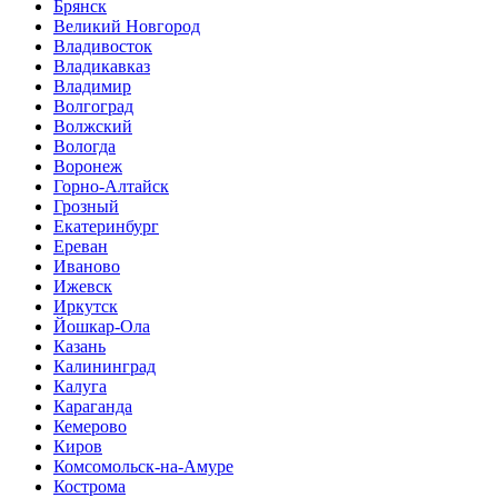
Брянск
Великий Новгород
Владивосток
Владикавказ
Владимир
Волгоград
Волжский
Вологда
Воронеж
Горно-Алтайск
Грозный
Екатеринбург
Ереван
Иваново
Ижевск
Иркутск
Йошкар-Ола
Казань
Калининград
Калуга
Караганда
Кемерово
Киров
Комсомольск-на-Амуре
Кострома