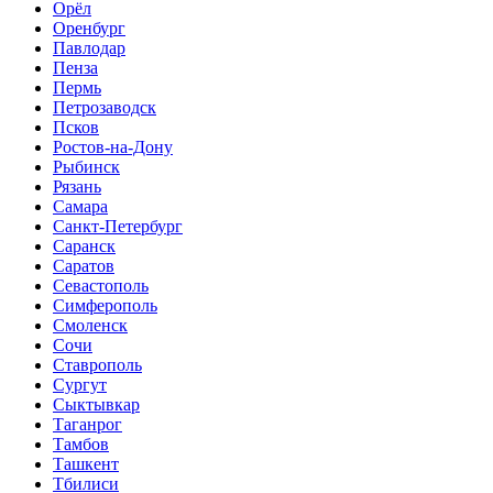
Орёл
Оренбург
Павлодар
Пенза
Пермь
Петрозаводск
Псков
Ростов-на-Дону
Рыбинск
Рязань
Самара
Санкт-Петербург
Саранск
Саратов
Севастополь
Симферополь
Смоленск
Сочи
Ставрополь
Сургут
Сыктывкар
Таганрог
Тамбов
Ташкент
Тбилиси