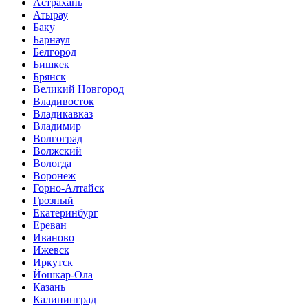
Астрахань
Атырау
Баку
Барнаул
Белгород
Бишкек
Брянск
Великий Новгород
Владивосток
Владикавказ
Владимир
Волгоград
Волжский
Вологда
Воронеж
Горно-Алтайск
Грозный
Екатеринбург
Ереван
Иваново
Ижевск
Иркутск
Йошкар-Ола
Казань
Калининград