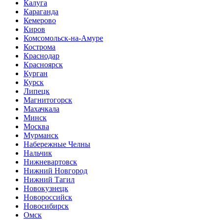
Калуга
Караганда
Кемерово
Киров
Комсомольск-на-Амуре
Кострома
Краснодар
Красноярск
Курган
Курск
Липецк
Магнитогорск
Махачкала
Минск
Москва
Мурманск
Набережные Челны
Нальчик
Нижневартовск
Нижний Новгород
Нижний Тагил
Новокузнецк
Новороссийск
Новосибирск
Омск